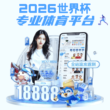
交通运输冠竞体育 机械与电气工程冠竞体育 通信与人工智能冠竞体育 土木与铁道工程冠竞体育 人文与管理冠竞体育 DG视讯共课部 马克思主义冠竞体育 现代技术冠竞体育 创新创业冠竞体育 继续教育冠竞体育
长龙航空官网,DG视讯,冠竞体育DG视讯告
长龙航空官网,DG视讯,冠竞体
育
学习动态
首页
/
专题专栏
/
树立和践行正确政绩观学习教育
/
学习动态
长龙航空官网,DG视讯,冠竞体育:学校召开2026年第5次党委
理论学习中心组学习（扩大）ror平台议
宣传部
2026-07-01
长龙航空官网,DG视讯,冠竞体育:长龙航空官网,DG视讯,冠竞