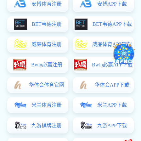
本次大赛严格对标省赛规格，设置理论知识考
核与职业技能实操两大模块，从专业理论储备与岗
位实战能力两个维度对选手进行综合评判。理论考
核涵盖城轨行业规范、服务礼仪、票务客运业务、
安全应急处置及职业素养等内容，题型多样，全面
检验学生对专业知识的掌握深度，成绩按相应比例
计入总分。
实操环节作为赛事重心，分为标准化礼仪操展
示与城轨客运服务情景模拟两部分。各参赛队伍严
格遵循城轨客运岗位仪容仪表规范，在礼仪操展示
中配合默契，将站姿、走姿、指引手势、迎送礼仪
等基础岗位礼仪演绎得规范流畅、整齐划一，举手
投足间尽显职业风范。情景模拟环节高度还原票务
服务、重点旅客帮扶、列车晚点处置、旅客纠纷调
解、遗失物品处理等一线高频工作场景，选手们服