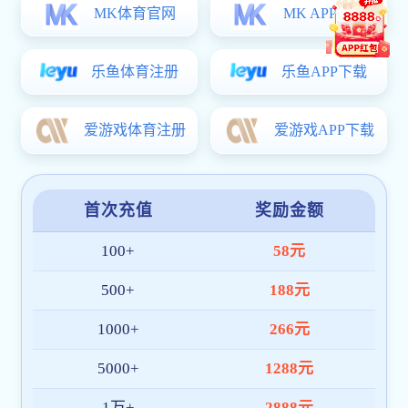
务用语标准、处置流程清晰、应急反应迅速，将专
业服务素养融入每一个服务细节，赢得了现场评委
的一致好评。
赛事全程坚持DG视讯平、DG视讯正、DG视
讯开原则，由大赛组委ror平台遴选专业评委现场
打分，即时统分复核。经过激烈比拼，最终获奖名
单正式揭晓：
一等奖
赵嘉锘组、王新龙组
李雨佳组、徐紫瑞组、丁俊涵组、郝雯静组
沈书昊组、王蕾组、郗浩淇组、李茹组、刘雅
婷组、段思雨组