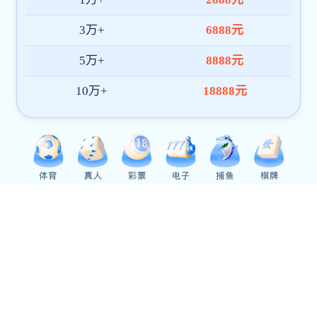
年学子锚定奋斗方向、担当时代使命，学校党委书
记李萍教授以“以匠心守初心，争做新时代技能报
国人才”为题，为交通运输2406班、2407班学生讲
授专题思政课，以榜样力量点亮青年成长之路。课
堂上，李萍教授紧扣初心与匠心的时代内核，结合
多位大国工匠、行业先锋的鲜活先进事迹，深入浅
出解读了工匠精神的深刻内涵。她指出，初心是技
能报国的赤诚信仰，匠心是精益求精的执着坚守，
新时代技能人才既要心怀家国初心，更要锤炼坚守
专注、追求卓越的工匠精神，在专业领域深耕细
作、久久为功。立足青年成长与时代发展，李萍教
授对全体学子寄予殷切期许。她勉励全体学生立足
当下、脚踏实地，潜心钻研专业知识，刻苦打磨实
操技能，持之以恒锤炼过硬职业本领，夯实成长成
才根基。同时，希望青年学子牢记技能报国的初心