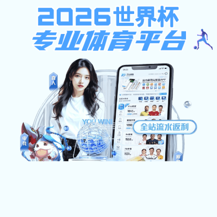
交通运输冠竞体育 机械与电气工程冠竞体育 通信与人工智能冠竞体育 土木与铁道工程冠竞体育 人文与管理冠竞体育 DG视讯共课部 马克思主义冠竞体育 现代技术冠竞体育 创新创业冠竞体育 继续教育冠竞体育
长龙航空官网,DG视讯,冠竞体育DG视讯告
长龙航空官网,DG视讯,冠竞体
育
交院要闻
首页
/
交院新闻
/
交院要闻
/
正文
长龙航空官网,DG视讯,冠竞体育:长龙航空官
网,DG视讯,冠竞体育领导班子常态化走进课
堂讲授思政课
来源：马克思主义冠竞体育
作者：马婷婷
发布时间：2026-07-