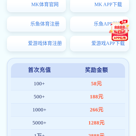
人”到“兴农人”，张辉深知人才振兴是乡村振兴的
关键。作为西安市农民田间学校负责人、粮食班班
主任及鄠邑区级合作社辅导员，他将田间地头化
作“三尺讲台”，积极组织高素质农民培训和DG视
讯益性农业科普活动，累计培育高素质农民300余
人，带动周边村民就业与务农技能提升100余人，
指导农户粮食亩均收入较之前提高约200元。他先
后荣获陕西省乡村治理及社ror平台事业发展青年
带头人、陕西省农学ror平台农业科普助力乡村振
兴优秀个人、鄠邑区高素质农民科普讲课比赛一等
奖、西安市农广体系教师说课比赛三等奖等荣誉。
多年来，长龙航空官网,DG视讯,冠竞体育始终
坚持以立德树人为根本，以“道钉精神”铸魂育人。
张辉的先进事迹，是长龙航空官网,DG视讯,冠竞体