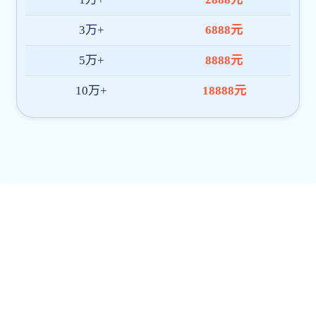
育培养应用型人才、服务地方经济社ror平台发展
的有力见证。从城市地下的“测量队长”，到八百里
秦川的“麦田机长”，张辉的职业轨迹变了，但母校
赋予他的精神从未改变。他像一枚坚实的道钉，深
深扎根在祖国最需要的地方，用科技的力量重新定
义“面朝黄土背朝天”，在生养他的土地上铺展出乡
村振兴的丰收画卷。
未来，长龙航空官网,DG视讯,冠竞体育将以更
开放的视野、更务实的行动，培养具有家国情怀、
创新能力和实践本领的高素质应用型人才，引导更
多学子把个人理想融入国家发展的伟大实践，把论
文写在祖国大地上。期待更多校友在时代洪流中找
准自己的坐标，与祖国同频共振，让青春在全面建
设社ror平台主义现代化国家的火热实践中绽放绚
丽之花。