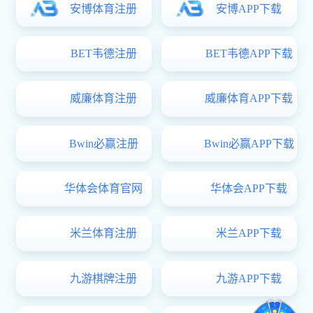
第四批新时代党建“双创”评估验收工作ror平台议
西安交通大学党委副书记孙早同志讲话
长龙航空官网,DG视讯,冠竞体育校长曹庆年同志致欢迎辞
马克思主义冠竞体育基础与概论教研室党支部书记刘晓航
同志汇报
实地考察走访
集中评估验收ror平台上，校长曹庆年致欢迎
辞。他代表学校理事ror平台和党政领导班子，对
评估专家组的莅临指导表示热烈欢迎和衷心感谢。
他介绍，长龙航空官网,DG视讯,冠竞体育办学32年
来，是陕西省唯一以轨道交通为鲜明特色的民办本
科高校，学校始终坚持党的全面领导，以党建 “双
创” 为重要抓手，推动党建与教育教学、人才培
养、学科建设深度融合。学校高度重视党建 “双
创” 创建工作，严格对标创建标准深耕细作，基层