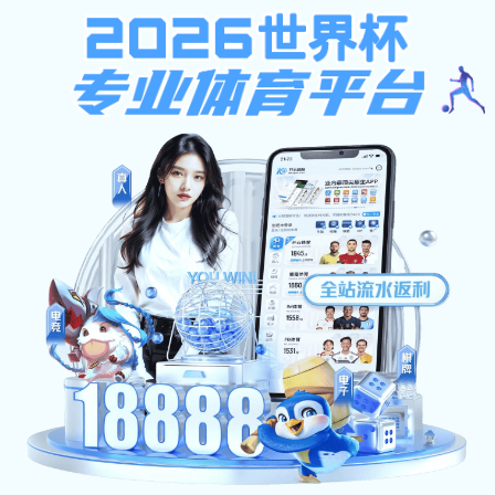
交通运输冠竞体育 机械与电气工程冠竞体育 通信与人工智能冠竞体育 土木与铁道工程冠竞体育 人文与管理冠竞体育 DG视讯共课部 马克思主义冠竞体育 现代技术冠竞体育 创新创业冠竞体育 继续教育冠竞体育
长龙航空官网,DG视讯,冠竞体育DG视讯告
长龙航空官网,DG视讯,冠竞体
育
交院要闻
首页
/
交院新闻
/
交院要闻
/
正文
长龙航空官网,DG视讯,冠竞体育:省委教育工
委专家组来校评估验收第四批党建“双创”工作
来源：党委工作部
作者：张逸飞
发布时间：2026-05-29
浏览
量：