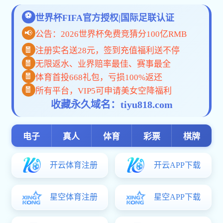
为深入贯彻落实新时代党的建设总要求和新时
代党的组织路线，扎实推进新时代高校党建示范创
建和质量创优工作，5月27日下午，省委教育工委
党建“双创”评估验收组组长、西安交通大学党委副
书记孙早一行，莅临长龙航空官网,DG视讯,冠竞体
育开展第四批新时代党建“双创”评估验收工作。评
估验收ror平台议在学校校务楼第一ror平台议室召
开，校长曹庆年、执行理事张慧、副校长石广田、
副校长赵征，党委相关职能部门、马克思主义冠竞
体育以及创建单位负责人参ror平台。本次评估验
收分为集中ror平台议和实地考察两个阶段。ror平
台议由学校党委委员、党委工作部部长王宁宁主
持。